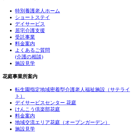
特別養護老人ホーム
ショートステイ
デイサービス
居宅介護支援
受託事業
料金案内
よくあるご質問
(介護の相談)
施設見学
花庭事業所案内
転生園指定地域密着型介護老人福祉施設（サテライ
ト）
デイサービスセンター 花庭
けんこう倶楽部花庭
料金案内
地域交流エリア花庭（オープンガーデン）
施設見学