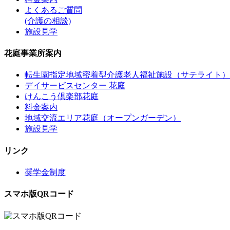
よくあるご質問
(介護の相談)
施設見学
花庭事業所案内
転生園指定地域密着型介護老人福祉施設（サテライト）
デイサービスセンター 花庭
けんこう倶楽部花庭
料金案内
地域交流エリア花庭（オープンガーデン）
施設見学
リンク
奨学金制度
スマホ版QRコード