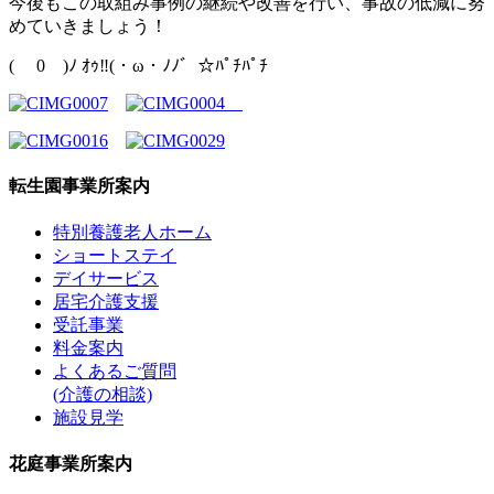
今後もこの取組み事例の継続や改善を行い、事故の低減に努
めていきましょう！
( ￣0￣)ﾉ ｵｩ‼(・ω・ﾉﾉ゛☆ﾊﾟﾁﾊﾟﾁ
転生園事業所案内
特別養護老人ホーム
ショートステイ
デイサービス
居宅介護支援
受託事業
料金案内
よくあるご質問
(介護の相談)
施設見学
花庭事業所案内